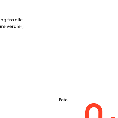
ng fra alle
åre verdier;
Foto: