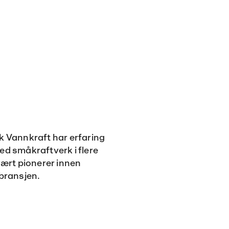
k Vannkraft har erfaring
ed småkraftverk i flere
 vært pionerer innen
 bransjen.