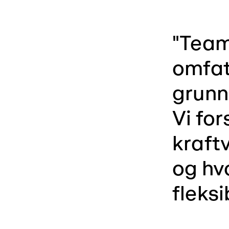
"Team
omfat
grunn
Vi fo
kraftv
og hv
fleks