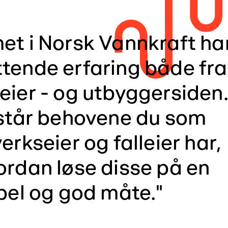
et i Norsk Vannkraft ha
tende erfaring både fra
eier - og utbyggersiden
rstår behovene du som
erkseier og falleier har,
ordan løse disse på en
ibel og god måte."